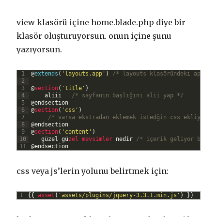
view klasörü içine home.blade.php diye bir
klasör oluşturuyorsun. onun içine şunu
yazıyorsun.
1
@
extends
(
'layouts.app'
)
/* layouts klasöründeki app do
2
3
@
section
(
'title'
)
4
aliii
/* sayfanın başlığını alii yap */
5
@
endsection
6
@
section
(
'css'
)
7
/* varsa ekstradan eklemek istedğin css ekliyorsu
8
@
endsection
9
@
section
(
'content'
)
10
g
ü
zel
g
ü
zel 
mevsimler 
nedir
/* içerik geliyor buray
11
@
endsection
css veya js’lerin yolunu belirtmek için:
1
{
{
asset
(
'assets/plugins/jquery-3.3.1.min.js'
)
}
}