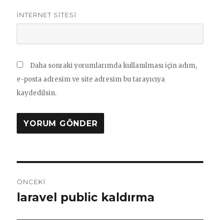
İNTERNET SITESI
Daha sonraki yorumlarımda kullanılması için adım,
e-posta adresim ve site adresim bu tarayıcıya
kaydedilsin.
Yazı
ÖNCEKI
gezinmesi
laravel public kaldırma
Önceki
yazı: