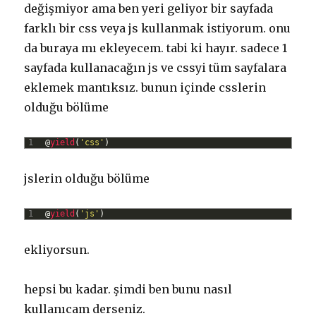
değişmiyor ama ben yeri geliyor bir sayfada
farklı bir css veya js kullanmak istiyorum. onu
da buraya mı ekleyecem. tabi ki hayır. sadece 1
sayfada kullanacağın js ve cssyi tüm sayfalara
eklemek mantıksız. bunun içinde csslerin
olduğu bölüme
1
@
yield
(
'css'
)
jslerin olduğu bölüme
1
@
yield
(
'js'
)
ekliyorsun.
hepsi bu kadar. şimdi ben bunu nasıl
kullanıcam derseniz.