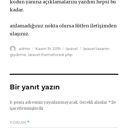
kodun yanına açıklamalarını yazdım hepsi bu
kadar.
anlamadığınız nokta olursa lütfen iletişimden
ulaşınız.
Yazar
Yayın
Kategoriler
Etiketler
admin
Kasım 19, 2019
laravel
laravel tasarım
tarihi
giydirme
,
laravel themeforest php
Bir yanıt yazın
E-posta adresiniz yayınlanmayacak.
Gerekli alanlar
*
ile
işaretlenmişlerdir
YORUM
*