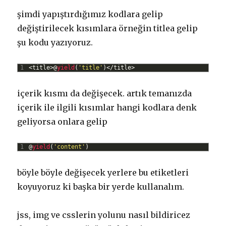
şimdi yapıştırdığımız kodlara gelip
değiştirilecek kısımlara örneğin titlea gelip
şu kodu yazıyoruz.
1
<
title
>
@
yield
(
'title'
)
<
/
title
>
içerik kısmı da değişecek. artık temanızda
içerik ile ilgili kısımlar hangi kodlara denk
geliyorsa onlara gelip
1
@
yield
(
'content'
)
böyle böyle değişecek yerlere bu etiketleri
koyuyoruz ki başka bir yerde kullanalım.
jss, img ve csslerin yolunu nasıl bildiricez