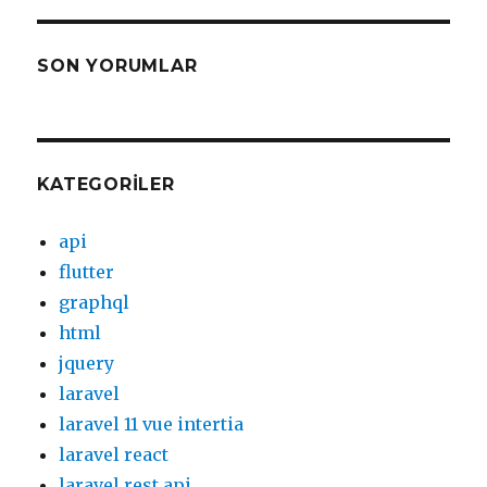
SON YORUMLAR
KATEGORILER
api
flutter
graphql
html
jquery
laravel
laravel 11 vue intertia
laravel react
laravel rest api