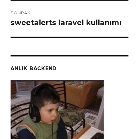
SONRAKI
sweetalerts laravel kullanımı
Sonraki
yazı:
ANLIK BACKEND