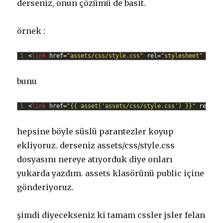
derseniz, onun çözümü de basit.
örnek :
1
<
link 
href
=
"assets/css/style.css"
rel
=
"stylesheet"
type
bunu
1
<
link 
href
=
"{{ asset('assets/css/style.css') }}"
rel
=
"s
hepsine böyle süslü parantezler koyup
ekliyoruz. derseniz assets/css/style.css
dosyasını nereye atıyorduk diye onları
yukarda yazdım. assets klasörünü public içine
gönderiyoruz.
şimdi diyecekseniz ki tamam cssler jsler felan