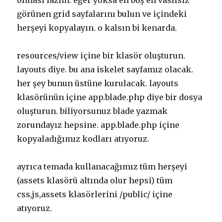
olması lazım. eğer yoksa en boş en vasıfsız
görünen grid sayfalarını bulun ve içindeki
herşeyi kopyalayın. o kalsın bi kenarda.
resources/view içine bir klasör oluşturun.
layouts diye. bu ana iskelet sayfamız olacak.
her şey bunun üstüne kurulacak. layouts
klasörünün içine app.blade.php diye bir dosya
oluşturun. biliyorsunuz blade yazmak
zorundayız hepsine. app.blade.php içine
kopyaladığımız kodları atıyoruz.
ayrıca temada kullanacağımız tüm herşeyi
(assets klasörü altında olur hepsi) tüm
css,js,assets klasörlerini /public/ içine
atıyoruz.