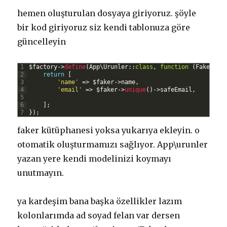
hemen oluşturulan dosyaya giriyoruz. şöyle
bir kod giriyoruz siz kendi tablonuza göre
güncelleyin
1
$
factory
->
define
(
App
\
Urunler
::
class
,
function
(
Faker
$
f
2
return
[
3
'name'
=
>
$
faker
->
name
,
4
'email'
=
>
$
faker
->
unique
(
)
->
safeEmail
,
5
6
]
;
7
}
)
;
faker kütüphanesi yoksa yukarıya ekleyin. o
otomatik oluşturmamızı sağlıyor. App\urunler
yazan yere kendi modelinizi koymayı
unutmayın.
ya kardeşim bana başka özellikler lazım
kolonlarımda ad soyad felan var dersen