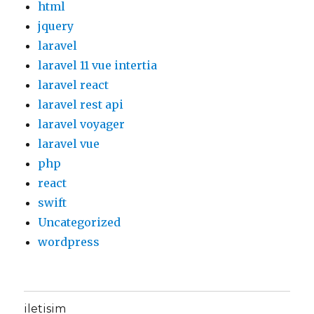
html
jquery
laravel
laravel 11 vue intertia
laravel react
laravel rest api
laravel voyager
laravel vue
php
react
swift
Uncategorized
wordpress
iletisim