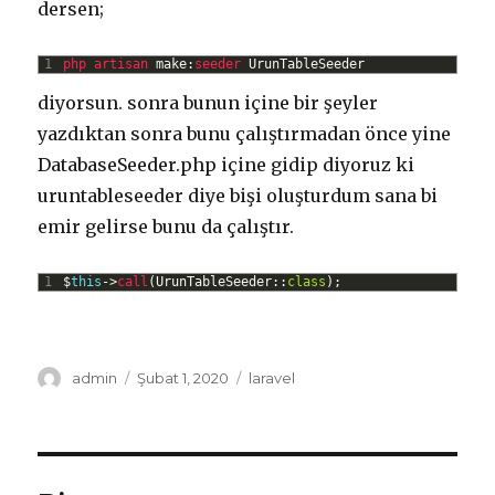
dersen;
1
php 
artisan 
make
:
seeder 
UrunTableSeeder
diyorsun. sonra bunun içine bir şeyler
yazdıktan sonra bunu çalıştırmadan önce yine
DatabaseSeeder.php içine gidip diyoruz ki
uruntableseeder diye bişi oluşturdum sana bi
emir gelirse bunu da çalıştır.
1
$
this
->
call
(
UrunTableSeeder
::
class
)
;
Yazar
Yayın
Kategoriler
admin
Şubat 1, 2020
laravel
tarihi