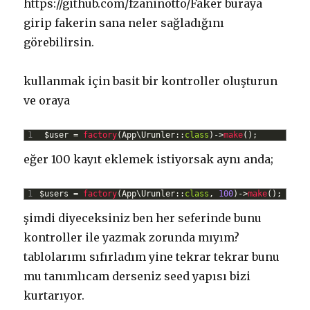
https://github.com/fzaninotto/Faker buraya
girip fakerin sana neler sağladığını
görebilirsin.
kullanmak için basit bir kontroller oluşturun
ve oraya
1
$
user
=
factory
(
App
\
Urunler
::
class
)
->
make
(
)
;
eğer 100 kayıt eklemek istiyorsak aynı anda;
1
$
users
=
factory
(
App
\
Urunler
::
class
,
100
)
->
make
(
)
;
şimdi diyeceksiniz ben her seferinde bunu
kontroller ile yazmak zorunda mıyım?
tablolarımı sıfırladım yine tekrar tekrar bunu
mu tanımlıcam derseniz seed yapısı bizi
kurtarıyor.