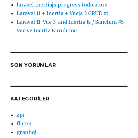
laravel inertiajs progress indicators
Laravel 11 + Inertia + Vuejs 3 CRUD #1
Laravel 11, Vue 3, and Inertia Js / Sanctum #5
Vue ve Inertia Kurulumu
SON YORUMLAR
KATEGORILER
api
flutter
graphql