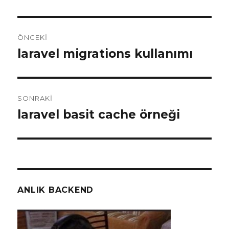
Yazı
ÖNCEKI
gezinmesi
laravel migrations kullanımı
Önceki
yazı:
SONRAKI
laravel basit cache örneği
Sonraki
yazı:
ANLIK BACKEND