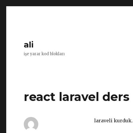
ali
işe yarar kod blokları
react laravel der
laraveli kurduk.