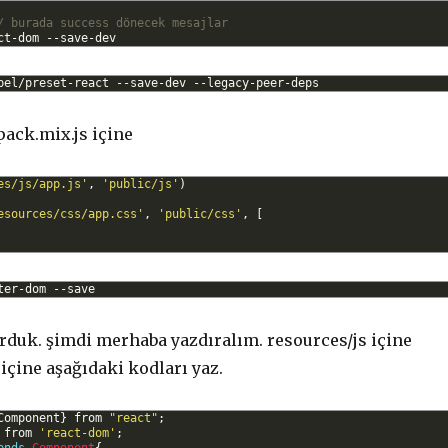
/ burada success dönecek mesajlar
ct
-
dom
--
save
-
dev
bel
/
preset
-
react
--
save
-
dev
--
legacy
-
peer
-
deps
ack.mix.js içine
es/js/app.js'
,
'public/js'
)
esources/css/app.css'
,
'public/css'
,
[
ter
-
dom
--
save
rduk. şimdi merhaba yazdıralım. resources/js içine
 içine aşağıdaki kodları yaz.
Component
}
from
"react"
;
 
from
'react-dom'
;