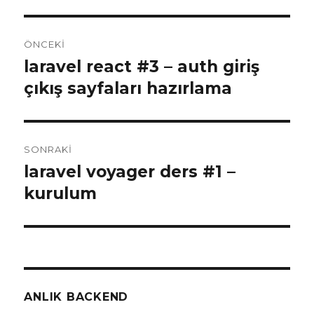
Yazı
ÖNCEKI
gezinmesi
laravel react #3 – auth giriş
Önceki
yazı:
çıkış sayfaları hazırlama
SONRAKI
laravel voyager ders #1 –
Sonraki
yazı:
kurulum
ANLIK BACKEND