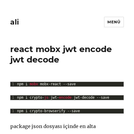
ali
MENÜ
react mobx jwt encode
jwt decode
1
npm
i
mobx 
mobx
-
react
--
save
1
npm
i
crypto
-
js 
jwt
-
encode 
jwt
-
decode
--
save
1
npm
i
crypto
-
browserify
--
save
package json dosyası içinde en alta