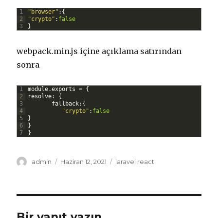
1
"browser"
:
{
2
"crypto"
:
false
3
}
webpack.min.js içine açıklama satırından
sonra
1
module
.
exports
=
{
2
resolve
:
{
3
fallback
:
{
4
"crypto"
:
false
5
}
6
}
7
}
Yazar
Yayın
Kategoriler
admin
Haziran 12, 2021
laravel react
tarihi
Bir yanıt yazın