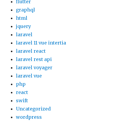
flutter
graphql
html
jquery
laravel
laravel 11 vue intertia
laravel react
laravel rest api
laravel voyager
laravel vue
php
react
swift
Uncategorized
wordpress