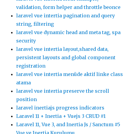
validation, form helper and throttle beonce
laravel vue intertia pagination and query
string, filtering
laravel vue dynamic head and meta tag, spa
security
laravel vue intertia layout,shared data,
persistent layouts and global component
registration
laravel vue intertia menüde aktif linke class
atama
laravel vue intertia preserve the scroll
position
laravel inertiajs progress indicators
Laravel 11 + Inertia + Vuejs 3 CRUD #1
Laravel 11, Vue 3, and Inertia Js / Sanctum #5
Vue ve Inertia Kurulumu