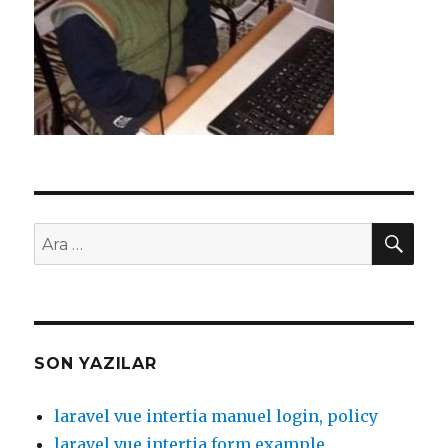
AR
Ara:
SON YAZILAR
laravel vue intertia manuel login, policy
laravel vue intertia form example,