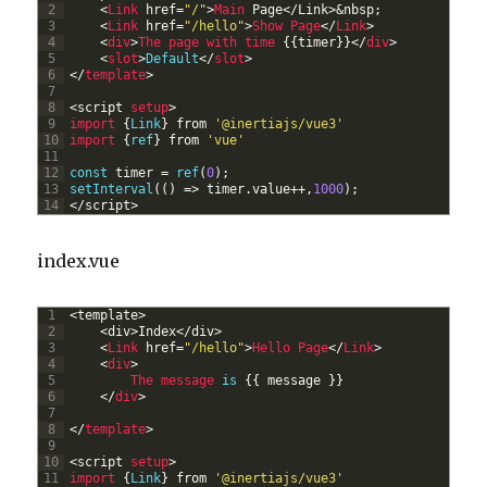
2
<
Link 
href
=
"/"
>
Main 
Page
<
/
Link
>
&
nbsp
;
3
<
Link 
href
=
"/hello"
>
Show
Page
<
/
Link
>
4
<
div
>
The
page
with
time
{
{
timer
}
}
<
/
div
>
5
<
slot
>
Default
<
/
slot
>
6
<
/
template
>
7
8
<script 
setup
>
9
import
{
Link
}
from
'@inertiajs/vue3'
10
import
{
ref
}
from
'vue'
11
12
const
timer
=
ref
(
0
)
;
13
setInterval
(
(
)
=
>
timer
.
value
++
,
1000
)
;
14
</script>
index.vue
1
<
template
>
2
<
div
>
Index
<
/
div
>
3
<
Link 
href
=
"/hello"
>
Hello
Page
<
/
Link
>
4
<
div
>
5
The
message
is
{
{
message
}
}
6
<
/
div
>
7
8
<
/
template
>
9
10
<script 
setup
>
11
import
{
Link
}
from
'@inertiajs/vue3'