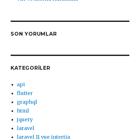
SON YORUMLAR
KATEGORILER
api
flutter
graphql
html
jquery
laravel
laravel 11 vue intertia