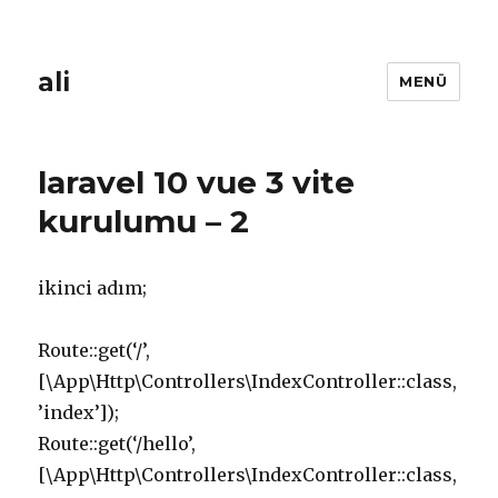
ali
MENÜ
laravel 10 vue 3 vite
kurulumu – 2
ikinci adım;
Route::get(‘/’,
[\App\Http\Controllers\IndexController::class,
’index’]);
Route::get(‘/hello’,
[\App\Http\Controllers\IndexController::class,