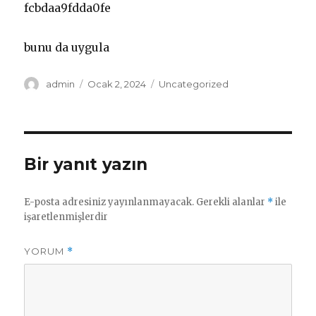
fcbdaa9fdda0fe
bunu da uygula
Yazar
Yayın
Kategoriler
admin
Ocak 2, 2024
Uncategorized
tarihi
Bir yanıt yazın
E-posta adresiniz yayınlanmayacak.
Gerekli alanlar
*
ile
işaretlenmişlerdir
YORUM
*