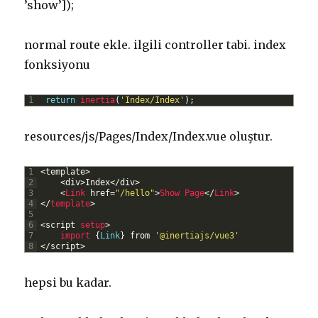
’show’]);
normal route ekle. ilgili controller tabi. index
fonksiyonu
1
return
inertia
(
'Index/Index'
)
;
resources/js/Pages/Index/Index.vue oluştur.
1
<
template
>
2
<
div
>
Index
<
/
div
>
3
<
Link 
href
=
"/hello"
>
Show
Page
<
/
Link
>
4
<
/
template
>
5
6
<script 
setup
>
7
import
{
Link
}
from
'@inertiajs/vue3'
8
</script>
hepsi bu kadar.