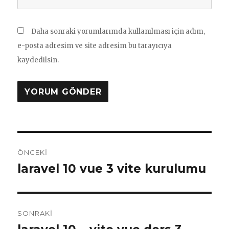
Daha sonraki yorumlarımda kullanılması için adım,
e-posta adresim ve site adresim bu tarayıcıya
kaydedilsin.
Yazı
ÖNCEKI
gezinmesi
laravel 10 vue 3 vite kurulumu
Önceki
yazı:
SONRAKI
Sonraki