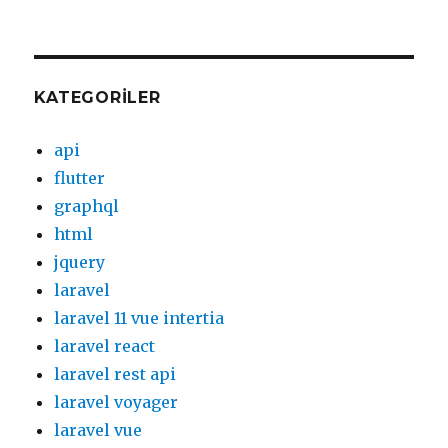
KATEGORILER
api
flutter
graphql
html
jquery
laravel
laravel 11 vue intertia
laravel react
laravel rest api
laravel voyager
laravel vue