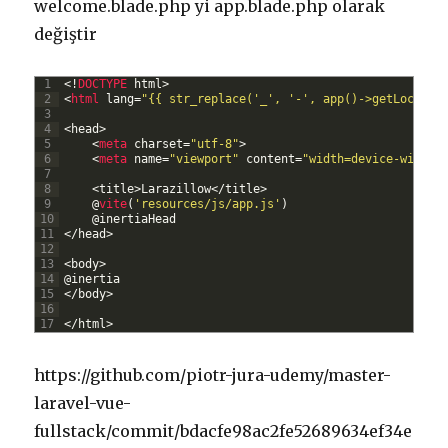
welcome.blade.php yi app.blade.php olarak
değiştir
1
<
!
DOCTYPE 
html
>
2
<
html 
lang
=
"{{ str_replace('_', '-', app()->getLocale(
3
4
<
head
>
5
<
meta 
charset
=
"utf-8"
>
6
<
meta 
name
=
"viewport"
content
=
"width=device-width,
7
8
<
title
>
Larazillow
<
/
title
>
9
@
vite
(
'resources/js/app.js'
)
10
@
inertiaHead
11
<
/
head
>
12
13
<
body
>
14
@
inertia
15
<
/
body
>
16
17
<
/
html
>
https://github.com/piotr-jura-udemy/master-
laravel-vue-
fullstack/commit/bdacfe98ac2fe52689634ef34e