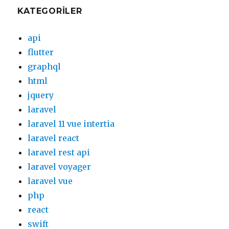
KATEGORILER
api
flutter
graphql
html
jquery
laravel
laravel 11 vue intertia
laravel react
laravel rest api
laravel voyager
laravel vue
php
react
swift