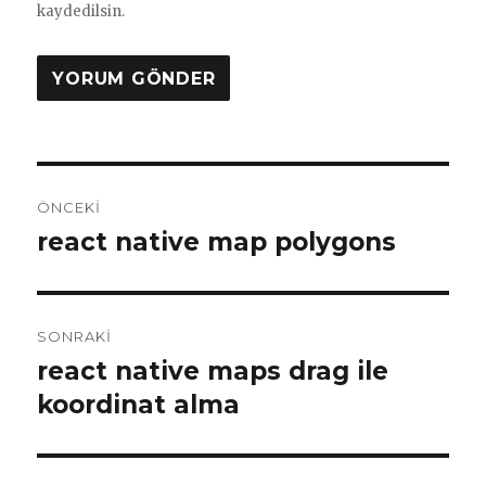
kaydedilsin.
Yazı
ÖNCEKI
gezinmesi
react native map polygons
Önceki
yazı:
SONRAKI
react native maps drag ile
Sonraki
yazı:
koordinat alma