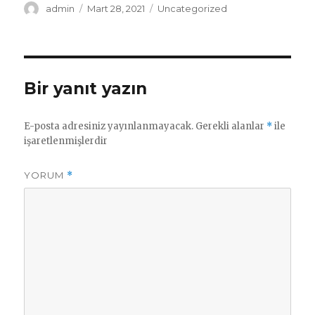
Yazar
Yayın
Kategoriler
admin
Mart 28, 2021
Uncategorized
tarihi
Bir yanıt yazın
E-posta adresiniz yayınlanmayacak.
Gerekli alanlar
*
ile
işaretlenmişlerdir
YORUM
*