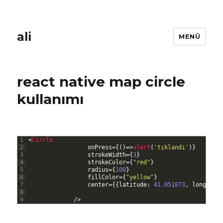
ali
MENÜ
react native map circle
kullanımı
1
<
Circle
2
onPress
=
{
(
)
=
>
alert
(
'tıklandı'
)
}
3
strokeWidth
=
{
3
}
4
strokeColor
=
{
"red"
}
5
radius
=
{
100
}
6
fillColor
=
{
"yellow"
}
7
center
=
{
{
latitude
:
41.051873
,
longitud
8
9
/
>