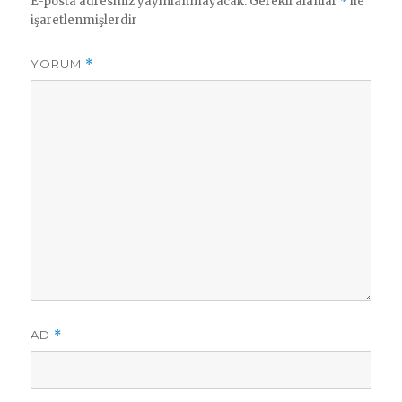
E-posta adresiniz yayınlanmayacak.
Gerekli alanlar
*
ile
işaretlenmişlerdir
YORUM
*
AD
*