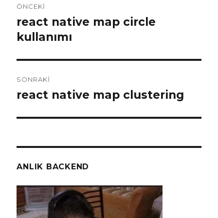
ÖNCEKI
gezinmesi
react native map circle
Önceki
yazı:
kullanımı
SONRAKI
react native map clustering
Sonraki
yazı:
ANLIK BACKEND