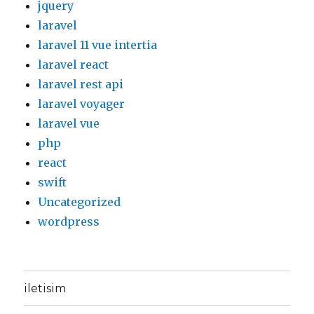
jquery
laravel
laravel 11 vue intertia
laravel react
laravel rest api
laravel voyager
laravel vue
php
react
swift
Uncategorized
wordpress
iletisim