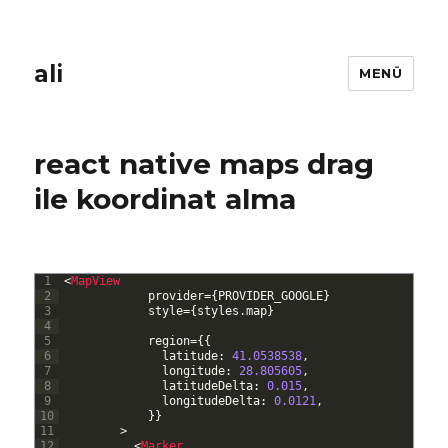
ali
MENÜ
react native maps drag
ile koordinat alma
1
<
MapView
2
provider
=
{
PROVIDER_GOOGLE
}
3
style
=
{
styles
.
map
}
4
5
region
=
{
{
6
latitude
:
41.0538538
,
7
longitude
:
28.805605
,
8
latitudeDelta
:
0.015
,
9
longitudeDelta
:
0.0121
,
10
}
}
11
>
12
<
Marker