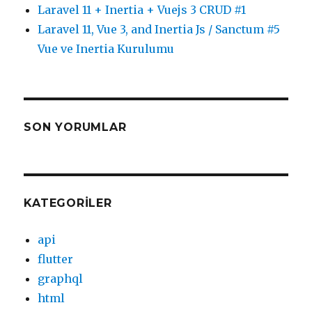
Laravel 11 + Inertia + Vuejs 3 CRUD #1
Laravel 11, Vue 3, and Inertia Js / Sanctum #5
Vue ve Inertia Kurulumu
SON YORUMLAR
KATEGORILER
api
flutter
graphql
html